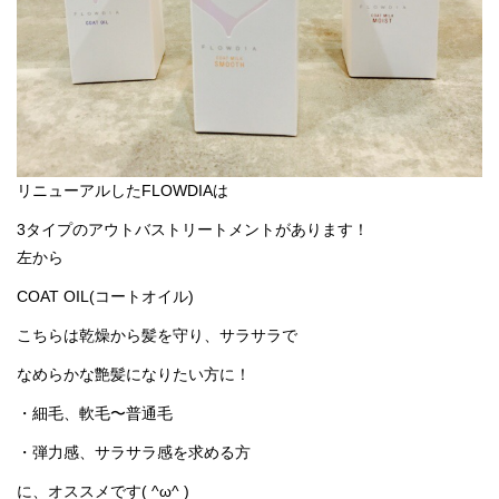
リニューアルしたFLOWDIAは
3タイプのアウトバストリートメントがあります！
左から
COAT OIL(コートオイル)
こちらは乾燥から髪を守り、サラサラで
なめらかな艶髪になりたい方に！
・細毛、軟毛〜普通毛
・弾力感、サラサラ感を求める方
に、オススメです( ^ω^ )